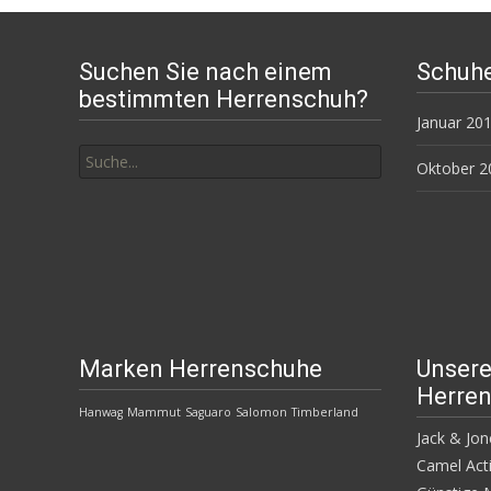
Suchen Sie nach einem
Schuhe
bestimmten Herrenschuh?
Januar 20
Suchen
nach:
Oktober 2
Marken Herrenschuhe
Unser
Herren
Hanwag
Mammut
Saguaro
Salomon
Timberland
Jack & Jo
Camel Acti