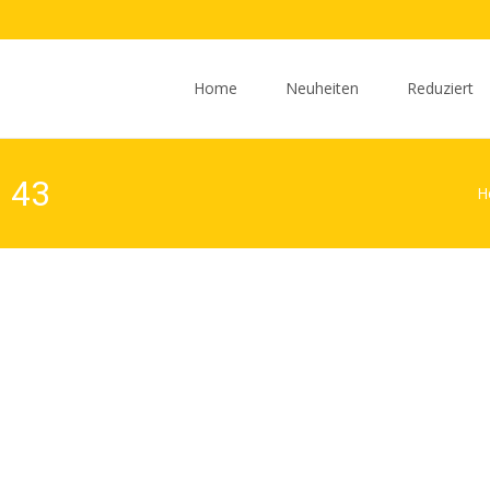
Zum
Inhalt
Home
Neuheiten
Reduziert
springen
s 43
H