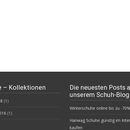
 – Kollektionen
Die neuesten Posts 
unserem Schuh-Blog
18
(1)
Winterschuhe online bis zu -7
016
(1)
Hanwag Schuhe günstig im Inte
kaufen