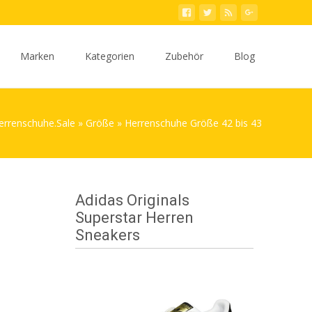
Marken
Kategorien
Zubehör
Blog
errenschuhe.Sale
»
Größe
»
Herrenschuhe Größe 42 bis 43
Adidas Originals
Superstar Herren
Sneakers