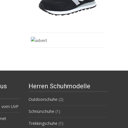
aus
Herren Schuhmodelle
Outdoorschuhe
(2)
0% vom UVP
Schnürschuhe
(1)
rnet
Trekkingschuhe
(1)